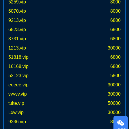
5259.vip
8000
6070.vip
8000
9213.vip
6800
6823.vip
6800
3731.vip
6800
1213.vip
30000
51818.vip
6800
16168.vip
6800
52123.vip
5800
eeeee.vip
30000
vvvvv.vip
30000
tuite.vip
50000
Lxw.vip
30000
9236.vip
8000